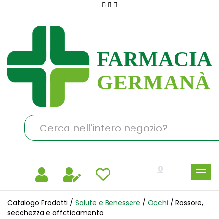
Passa
al
Farmacia
contenuto
Germanà
principale
Cerca
Prodotto
0
Catalogo Prodotti /
Salute e Benessere
/
Occhi
/
Rossore,
secchezza e affaticamento