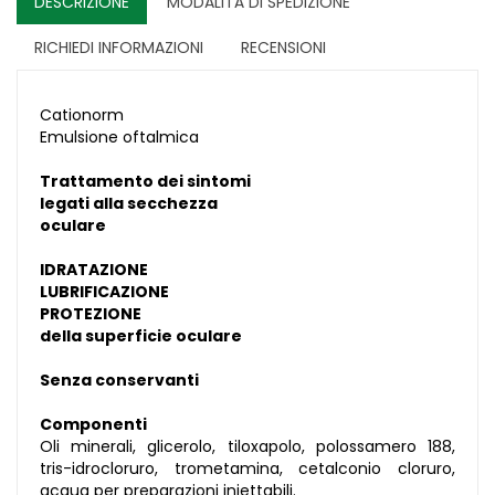
DESCRIZIONE
MODALITÀ DI SPEDIZIONE
RICHIEDI INFORMAZIONI
RECENSIONI
Cationorm
Emulsione oftalmica
Trattamento dei sintomi
legati alla secchezza
oculare
IDRATAZIONE
LUBRIFICAZIONE
PROTEZIONE
della superficie oculare
Senza conservanti
Componenti
Oli minerali, glicerolo, tiloxapolo, polossamero 188,
tris-idrocloruro, trometamina, cetalconio cloruro,
acqua per preparazioni iniettabili.