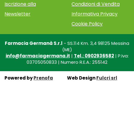
Iscrizione alla
Condizioni di Vendita
Newsletter
Informativa Privacy
Cookie Policy
Farmacia Germanà S.r.l
- SS.114 Km. 3,4 98125 Messina
(ME)
info@farmaciagermana.it
|
Tel.: 0902936582
| P.Iva:
03705050833 | Numero R.E.A.: 255142
Powered by
Prenofa
Web Design
Fulcri srl