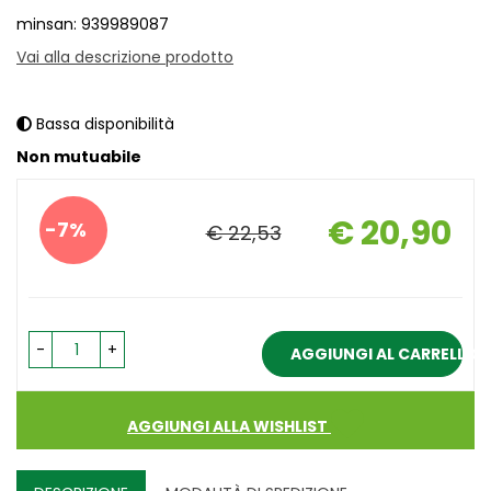
minsan: 939989087
Vai alla descrizione prodotto
Bassa disponibilità
Non mutuabile
Sconto
€ 20,90
7%
€ 22,53
del
Prezzo
scontato
-
+
AGGIUNGI AL CARRELLO
AGGIUNGI ALLA WISHLIST