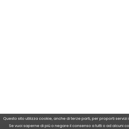
Questo sito utilizza cookie, anche di terze parti, per proporti servizi
Se vuoi saperne di più o negare il consenso a tutti o ad alcuni c