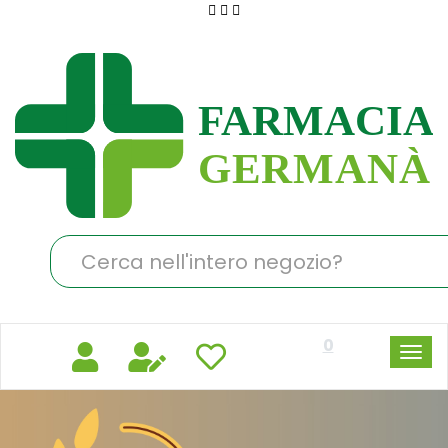
Passa
al
Farmacia
contenuto
Germanà
principale
Cerca
Prodotto
0