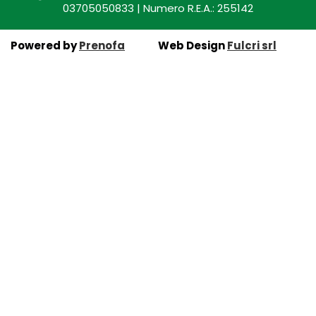
03705050833 | Numero R.E.A.: 255142
Powered by
Prenofa
Web Design
Fulcri srl