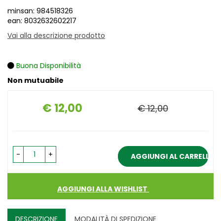
minsan: 984518326
ean: 8032632602217
Vai alla descrizione prodotto
Buona Disponibilità
Non mutuabile
€ 12,00
€ 12,00
Prezzo
-
+
AGGIUNGI AL CARRELLO
AGGIUNGI ALLA WISHLIST
DESCRIZIONE
MODALITÀ DI SPEDIZIONE