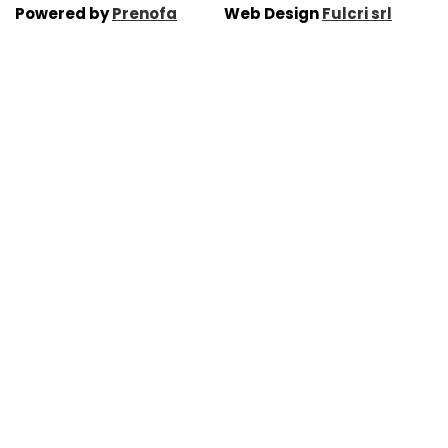
Powered by
Prenofa
Web Design
Fulcri srl