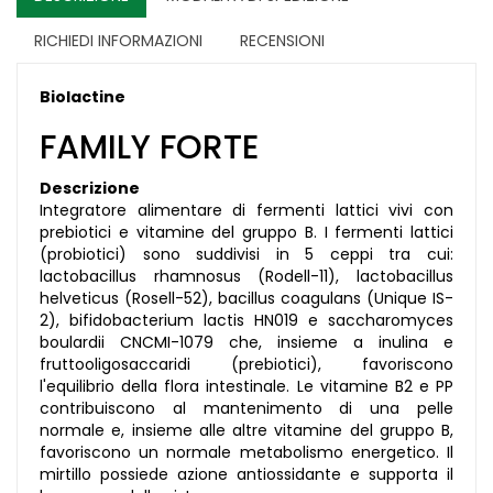
RICHIEDI INFORMAZIONI
RECENSIONI
Biolactine
FAMILY FORTE
Descrizione
Integratore alimentare di fermenti lattici vivi con
prebiotici e vitamine del gruppo B. I fermenti lattici
(probiotici) sono suddivisi in 5 ceppi tra cui:
lactobacillus rhamnosus (Rodell-11), lactobacillus
helveticus (Rosell-52), bacillus coagulans (Unique IS-
2), bifidobacterium lactis HN019 e saccharomyces
boulardii CNCMI-1079 che, insieme a inulina e
fruttooligosaccaridi (prebiotici), favoriscono
l'equilibrio della flora intestinale. Le vitamine B2 e PP
contribuiscono al mantenimento di una pelle
normale e, insieme alle altre vitamine del gruppo B,
favoriscono un normale metabolismo energetico. Il
mirtillo possiede azione antiossidante e supporta il