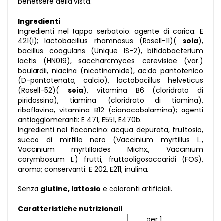
benessere della vista.
Ingredienti
Ingredienti nel tappo serbatoio: agente di carica: E
421(i); lactobacillus rhamnosus (Rosell-11)(
soia
),
bacillus coagulans (Unique IS-2), bifidobacterium
lactis (HN019), saccharomyces cerevisiae (var.)
boulardii, niacina (nicotinamide), acido pantotenico
(D-pantotenato, calcio), lactobacillus helveticus
(Rosell-52)(
soia
), vitamina B6 (cloridrato di
piridossina), tiamina (cloridrato di tiamina),
riboflavina, vitamina B12 (cianocobalamina); agenti
antiagglomeranti: E 471, E551, E470b.
Ingredienti nel flaconcino: acqua depurata, fruttosio,
succo di mirtillo nero (Vaccinium myrtillus L.,
Vaccinium myrtilloides Michx., Vaccinium
corymbosum L.) frutti, fruttooligosaccaridi (FOS),
aroma; conservanti: E 202, E211; inulina.
Senza
glutine, lattosio
e coloranti artificiali.
Caratteristiche nutrizionali
per 1