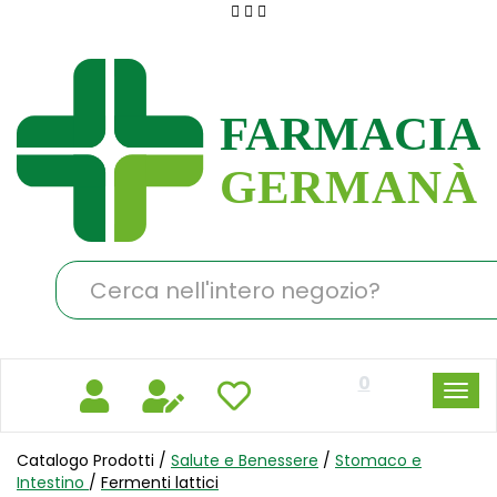
Passa
al
Farmacia
contenuto
Germanà
principale
Cerca
Prodotto
0
Catalogo Prodotti /
Salute e Benessere
/
Stomaco e
Intestino
/
Fermenti lattici