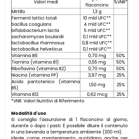
Valori medi
%VNR*
flaconcino
Mirtillo
1,3 g
Fermenti lattici totali
10 mld UFC**
bacillus coagulans
4 mld UFC**
bifidobacterium lactis
5 mld UFC**
sacharomyces boulardii
0,1 mld UFC**
lactobacillus rhamnosus
0,8 mld UFC**
lactobacillus helveticus
0,1 mld UFC**
Vitamina B6
0,70 mg
50%
Tiamina (vitamina B1)
0,55 mg
50%
Riboflavina (vitamina B2)
0,70 mg
50%
Niacina (vitamina PP)
3,97 mg
25%
Acido pantotenico (vitamina
1,50 mg
25%
B5)
Vitamina B12
0,62 mcg
25%
*VNR: Valori Nutritivi di Riferimento
Modalità d'uso
Si consiglia l'assunzione di 1 flaconcino al giorno,
durante o dopo i pasti. È possibile diluire il contenuto
in una bevanda a temperatura ambiente (200 ml).
Ideale come mantenimento quotidiano anche per