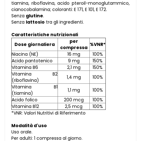
tiamina, riboflavina, acido pteroil-monoglutammico,
cianocobalamina; coloranti: E 171, E 101, E 172.
Senza
glutine
.
Senza
lattosio
tra gli ingredienti.
Caratteristiche nutrizionali
per
Dose giornaliera
%VNR*
compressa
Niacina (NE)
16 mg
100%
Acido pantotenico
9 mg
150%
Vitamina B6
2,1 mg
150%
Vitamina B2
1,4 mg
100%
(riboflavina)
Vitamina B1
1,1 mg
100%
(tiamina)
Acido folico
200 mcg
100%
Vitamina B12
2,5 mcg
100%
*VNR: Valori Nutritivi di Riferimento
Modalità d'uso
Uso orale.
Per adulti: 1 compressa al giorno.