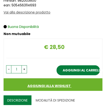
minsan: 982003600
ean: 5054563114693
Vai alla descrizione prodotto
Buona Disponibilità
Non mutuabile
€ 28,50
Prezzo
-
+
AGGIUNGI AL CARRELLO
AGGIUNGI ALLA WISHLIST
DESCRIZIONE
MODALITÀ DI SPEDIZIONE