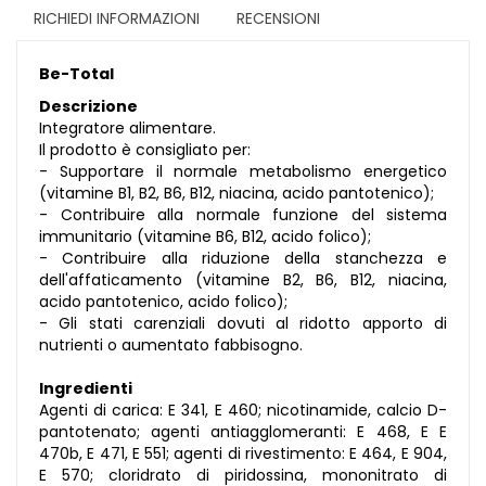
RICHIEDI INFORMAZIONI
RECENSIONI
Be-Total
Descrizione
Integratore alimentare.
Il prodotto è consigliato per:
- Supportare il normale metabolismo energetico
(vitamine B1, B2, B6, B12, niacina, acido pantotenico);
- Contribuire alla normale funzione del sistema
immunitario (vitamine B6, B12, acido folico);
- Contribuire alla riduzione della stanchezza e
dell'affaticamento (vitamine B2, B6, B12, niacina,
acido pantotenico, acido folico);
- Gli stati carenziali dovuti al ridotto apporto di
nutrienti o aumentato fabbisogno.
Ingredienti
Agenti di carica: E 341, E 460; nicotinamide, calcio D-
pantotenato; agenti antiagglomeranti: E 468, E E
470b, E 471, E 551; agenti di rivestimento: E 464, E 904,
E 570; cloridrato di piridossina, mononitrato di