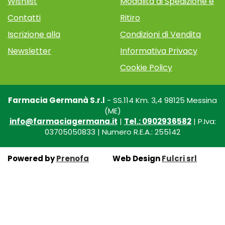
Wishlist
Modalità di Spedizione e
Contatti
Ritiro
Iscrizione alla
Condizioni di Vendita
Newsletter
Informativa Privacy
Cookie Policy
Farmacia Germanà S.r.l
- SS.114 Km. 3,4 98125 Messina
(ME)
info@farmaciagermana.it
|
Tel.: 0902936582
| P.Iva:
03705050833 | Numero R.E.A.: 255142
Powered by
Prenofa
Web Design
Fulcri srl