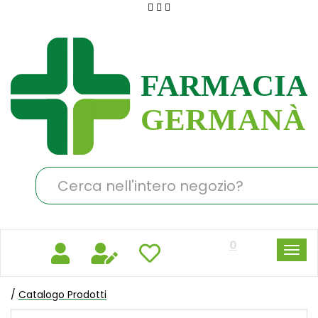
Passa
al
Farmacia
contenuto
Germanà
principale
Cerca
Prodotto
0
/
Catalogo Prodotti