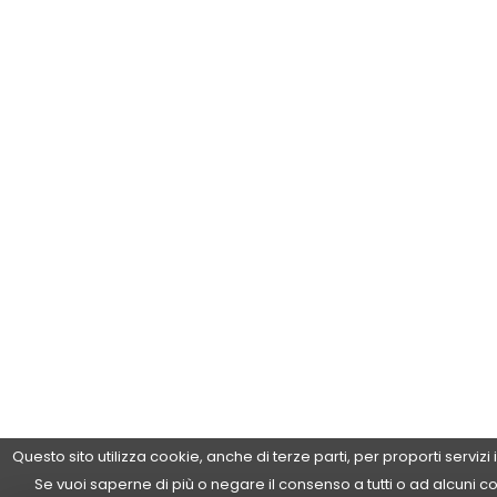
Questo sito utilizza cookie, anche di terze parti, per proporti servizi
Se vuoi saperne di più o negare il consenso a tutti o ad alcuni c