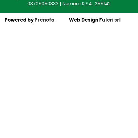
03705050833 | Numero R.E.A.: 255142
Powered by
Prenofa
Web Design
Fulcri srl