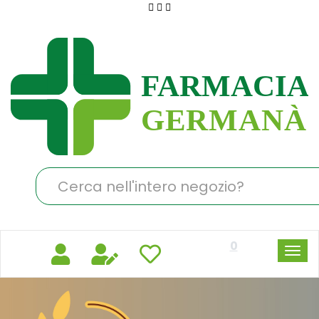
Passa
al
Farmacia
contenuto
Germanà
principale
Cerca
Prodotto
0