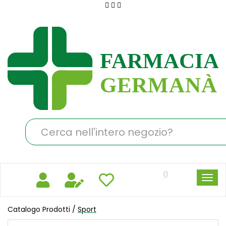
Passa
al
Farmacia
contenuto
Germanà
principale
Cerca
Prodotto
0
Catalogo Prodotti /
Sport