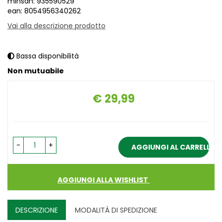
minsan: 935590529
ean: 8054956340262
Vai alla descrizione prodotto
Bassa disponibilità
Non mutuabile
€ 29,99
Prezzo
-
+
AGGIUNGI AL CARRELLO
AGGIUNGI ALLA WISHLIST
DESCRIZIONE
MODALITÀ DI SPEDIZIONE