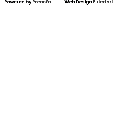
Powered by
Prenofa
Web Design
Fulcri srl